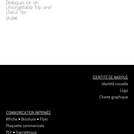
Dialogues for an
Unforgettable Trip and
Useful Tips
15,00
€
IDENTITÉ DE MARQUE
Identité visuelle
Logo
Charte graphique
COMMUNICATION IMPRIMÉE
Affiche • Brochure • Flyer
Plaquette commerciale
PLV • Signalétique