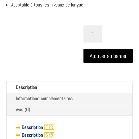
Adaptable à tous les niveaux de langue
quantité
de
Langue
au
Ajouter au panier
chat
?
:
le
jeu
Description
des
expressions
Informations complémentaires
françaises
Avis (0)
➡️
Description
🇫🇷
➡️
Description
🇬🇧