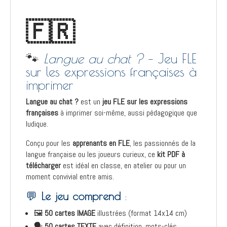
🇫🇷
🐾
Langue au chat ?
– Jeu FLE
sur les expressions françaises à
imprimer
Langue au chat ?
est un
jeu FLE sur les expressions
françaises
à imprimer soi-même, aussi pédagogique que
ludique.
Conçu pour les
apprenants en FLE
, les passionnés de la
langue française ou les joueurs curieux, ce
kit PDF à
télécharger
est idéal en classe, en atelier ou pour un
moment convivial entre amis.
💬
Le jeu comprend
:
🖼️
50 cartes IMAGE
illustrées (format 14x14 cm)
🗣️
50 cartes TEXTE
avec définition, mots-clés,