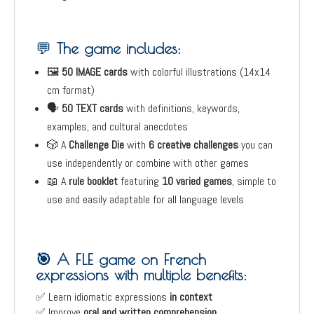
💬
The game includes:
🖼️
50 IMAGE cards
with colorful illustrations (14x14
cm format)
🗣️
50 TEXT cards
with definitions, keywords,
examples, and cultural anecdotes
🎲 A
Challenge Die
with
6 creative challenges
you can
use independently or combine with other games
📖 A
rule booklet
featuring
10 varied games
, simple to
use and easily adaptable for all language levels
🎯 A FLE game on French
expressions with multiple benefits:
✅ Learn idiomatic expressions
in context
✅ Improve
oral and written comprehension