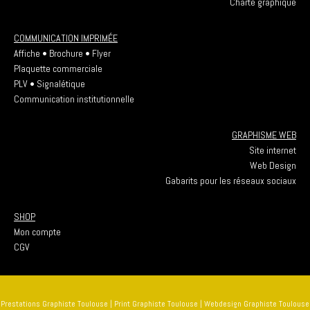
Charte graphique
COMMUNICATION IMPRIMÉE
Affiche • Brochure • Flyer
Plaquette commerciale
PLV • Signalétique
Communication institutionnelle
GRAPHISME WEB
Site internet
Web Design
Gabarits pour les réseaux sociaux
SHOP
Mon compte
CGV
Prestations Graphiste Toulouse
|
Print Graphiste Toulouse
|
Webdesign Graphiste Toulouse