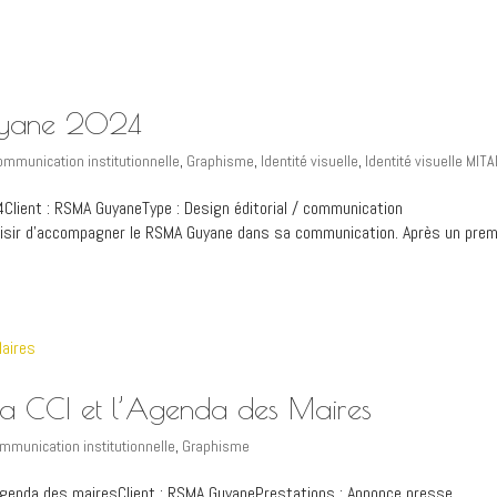
Guyane 2024
ommunication institutionnelle
,
Graphisme
,
Identité visuelle
,
Identité visuelle MITA
24Client : RSMA GuyaneType : Design éditorial / communication
plaisir d’accompagner le RSMA Guyane dans sa communication. Après un prem
a CCI et l’Agenda des Maires
mmunication institutionnelle
,
Graphisme
 Agenda des mairesClient : RSMA GuyanePrestations : Annonce presse,