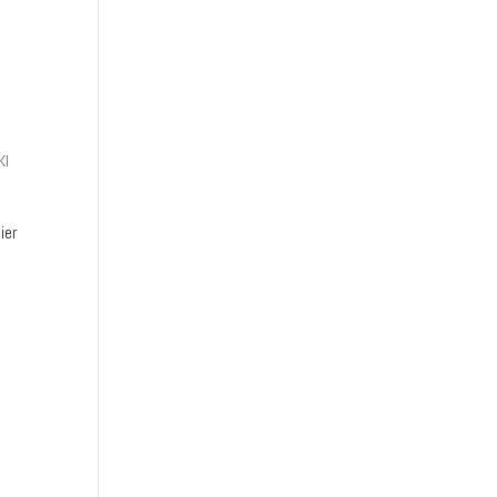
KI
ier