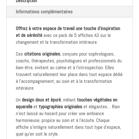
Description
|
Pack
Informations complémentaires
de
5
Offrez à votre espace de travail une touche d’inspiration
Citations
et de sérénité
avec ce pack de 5 affiches A3 sur le
Originales
changement et la transformation intérieure.
Ces
citations originales
, conçues pour sophrologues,
coachs, thérapeutes, psychologues et professionnels du
bien-être, invitent au calme et à l’introspection. Elles
trouvent naturellement leur place dans tout espace dédié
à l’accompagnement, au soin et à la transformation
intérieure.
Un
design doux et épuré
, mêlant
touches végétales en
aquarelle
et
typographies originales
et élégantes… Rien
n’est laissé au hasard pour créer une ambiance
harmonieuse, propice au soin et à l’écoute. Chaque
affiche s’intègre naturellement dans tout type d’espace,
quel qu’en soit le style.