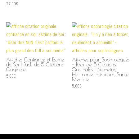
27,00
€
Affiches Confiance et Estime
Affiches pour Sophrologues
de Soi | Pack de 5 Citations
– Pack de 5 Citations
Originales
Originales | Bien-être,
Harmonie Intérieure, Santé
5,00
€
Mentale
5,00
€