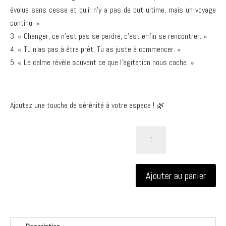
évolue sans cesse et qu’il n’y a pas de but ultime, mais un voyage
continu. »
« Changer, ce n’est pas se perdre, c’est enfin se rencontrer. »
« Tu n’as pas à être prêt. Tu as juste à commencer. »
« Le calme révèle souvent ce que l’agitation nous cache. »
Ajoutez une touche de sérénité à votre espace ! 🌿
quantité
de
Affiches
Changement,
Ajouter au panier
Évolution
Intérieure,
Accompagnement
Bien-
être