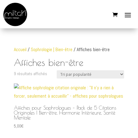
Accueil
/
Sophrologie | Bien-être
/ Affiches bien-être
Affiches bien-être
Trié
9 résultats affichés
par
popularité
Affiches pour Sophrologues – Pack de 5 Citations
Originales | Bien-être, Harmonie Intérieure, Santé
Mentale
5,00
€