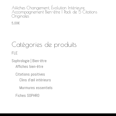
Affiches Changement, Évolution Intérieure,
Accompagnement Bien-être | Pack de 5 Citations
Originales
5,00
€
Catégories de produits
FLE
Sophrologie | Bien-être
Affiches bien-être
Citations positives
Clins d’œil intérieurs
Murmures essentiels
Fiches SOPHRO