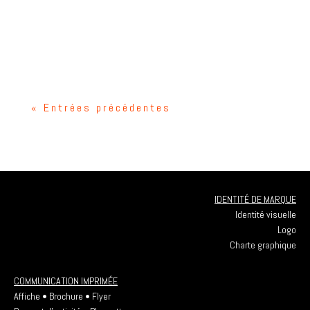
votre activité et trouvez la fréquence de publication
idéale pour améliorer votre présence en ligne et
atteindre votre audience cible.
« Entrées précédentes
IDENTITÉ DE MARQUE
Identité visuelle
Logo
Charte graphique
COMMUNICATION IMPRIMÉE
Affiche • Brochure • Flyer