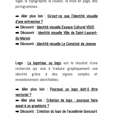
sigle, la typographie, la couleur, la mise en page, des
pictogrammes…
➡️
Aller plus loin :
Qu’est-ce que l’identité visuelle
d’une entreprise ?
➡️ Découvrir :
Identité visuelle Espace Culturel VOUS
➡️ Découvrir :
Identité visuelle Ville de Saint-Laurent-
du-Maroni
➡️ Découvrir :
Identité visuelle Le Comptoir de Jeanne
Logo :
Le logotype, ou logo
, est le résultat d’une
recherche qui vise à traduire graphiquement une
identité grâce à des signes simples et
immédiatement identifiables.
➡️
Aller plus loin :
Pourquoi un logo doit-il être
vectoriel ?
➡️
Aller plus loin :
Création de logo : pourquoi faire
appel à un graphiste ?
➡️ Découvrir :
Création du logo de l’académie Goncourt