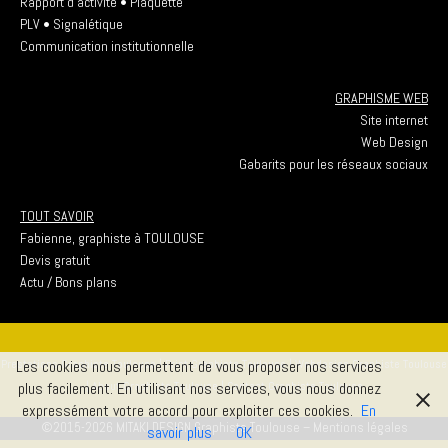
Rapport d’activité • Plaquette
PLV • Signalétique
Communication institutionnelle
GRAPHISME WEB
Site internet
Web Design
Gabarits pour les réseaux sociaux
TOUT SAVOIR
Fabienne, graphiste à TOULOUSE
Devis gratuit
Actu / Bons plans
Prestations Graphiste Toulouse
|
Print Graphiste Toulouse
|
Webdesign Graphiste Toulouse
Les cookies nous permettent de vous proposer nos services
|
About Graphiste Toulouse
|
Contact Graphiste Toulouse
plus facilement. En utilisant nos services, vous nous donnez
expressément votre accord pour exploiter ces cookies.
En
©2015-2026 MITAKI DESIGN Graphiste Toulouse –
Mentions légales
savoir plus
OK